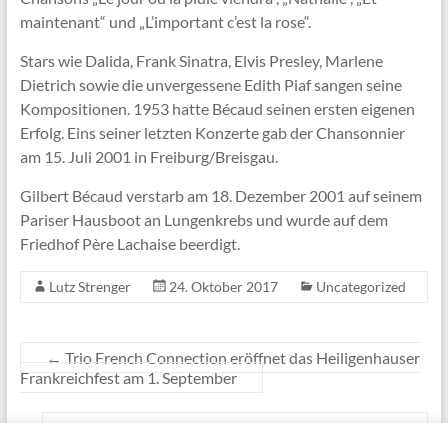
maintenant“ und „L’important c’est la rose“.
Stars wie Dalida, Frank Sinatra, Elvis Presley, Marlene
Dietrich sowie die unvergessene Edith Piaf sangen seine
Kompositionen. 1953 hatte Bécaud seinen ersten eigenen
Erfolg. Eins seiner letzten Konzerte gab der Chansonnier
am 15. Juli 2001 in Freiburg/Breisgau.
Gilbert Bécaud verstarb am 18. Dezember 2001 auf seinem
Pariser Hausboot an Lungenkrebs und wurde auf dem
Friedhof Père Lachaise beerdigt.
Lutz Strenger
24. Oktober 2017
Uncategorized
←
Trio French Connection eröffnet das Heiligenhauser
Frankreichfest am 1. September
Chante! Die neue CD von Lutz Strenger ist da!
→