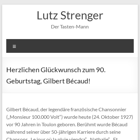
Zum
Lutz Strenger
Inhalt
springen
Der Tasten-Mann
Menü
Herzlichen Glückwunsch zum 90.
Geburtstag, Gilbert Bécaud!
Gilbert Bécaud, der legendäre französische Chansonnier
(„Monsieur 100.000 Volt“) wurde heute (24. Oktober 1927)
vor 90 Jahren in Toulon geboren. Berühmt wurde Bécaud
während seiner über 50-jährigen Karriere durch seine
Chansons „Le jour où la pluie viendra“, „Nathalie“, „Et