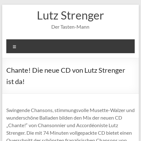
Zum
Lutz Strenger
Inhalt
springen
Der Tasten-Mann
Menü
Chante! Die neue CD von Lutz Strenger
ist da!
Swingende Chansons, stimmungsvolle Musette-Walzer und
wunderschöne Balladen bilden den Mix der neuen CD
„Chante!“ von Chansonnier und Accordéoniste Lutz
Strenger. Die mit 74 Minuten vollgepackte CD bietet einen
Querschnitt der schönsten französischen Chansons von