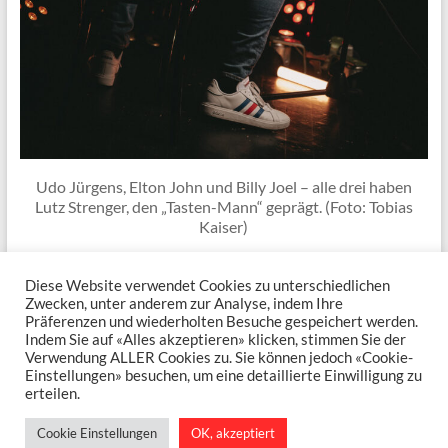
Udo Jürgens, Elton John und Billy Joel – alle drei haben
Lutz Strenger, den „Tasten-Mann“ geprägt. (Foto: Tobias
Kaiser)
Diese Website verwendet Cookies zu unterschiedlichen
Zwecken, unter anderem zur Analyse, indem Ihre
Präferenzen und wiederholten Besuche gespeichert werden.
Copyright © 2026
Lutz Strenger
. Alle Rechte vorbehalten. Theme
Spacious
von
Indem Sie auf «Alles akzeptieren» klicken, stimmen Sie der
ThemeGrill. Präsentiert von:
WordPress
.
Verwendung ALLER Cookies zu. Sie können jedoch «Cookie-
Aktuelles und Termine
Erinnerungen an Musiklegenden
Da Capo, Udo!
Einstellungen» besuchen, um eine detaillierte Einwilligung zu
Elton Joel – zwei Legenden in einem Konzert
Musette-Akkordeon
French
erteilen.
Connection
Hochzeitssänger
Stimmabgabe
Fenstersterne
Musikbeispiele
Streaming und CDs
Referenzen & Links
Hörer-
Cookie Einstellungen
OK, akzeptiert
Feedback
Kontakt
Datenschutzerklärung
Impressum