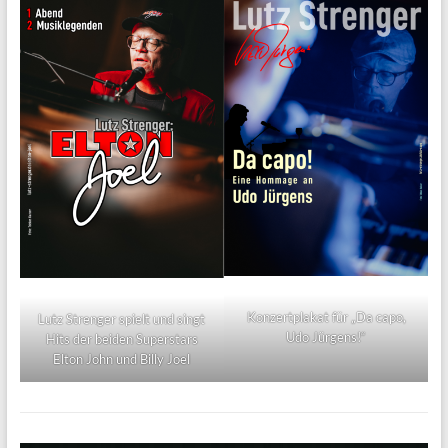
Konzertplakat für „Da capo,
Lutz Strenger spielt und singt
Udo Jürgens!“
Hits der beiden Superstars
Elton John und Billy Joel