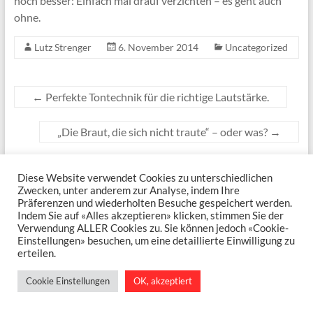
noch besser: Einfach mal drauf verzichten – es geht auch
ohne.
Lutz Strenger
6. November 2014
Uncategorized
←
Perfekte Tontechnik für die richtige Lautstärke.
„Die Braut, die sich nicht traute“ – oder was?
→
Diese Website verwendet Cookies zu unterschiedlichen
Copyright © 2026
Lutz Strenger
. Alle Rechte vorbehalten. Theme
Spacious
von
Zwecken, unter anderem zur Analyse, indem Ihre
ThemeGrill. Präsentiert von:
WordPress
.
Präferenzen und wiederholten Besuche gespeichert werden.
Aktuelles und Termine
Erinnerungen an Musiklegenden
Da Capo, Udo!
Indem Sie auf «Alles akzeptieren» klicken, stimmen Sie der
Elton Joel – zwei Legenden in einem Konzert
Musette-Akkordeon
French
Verwendung ALLER Cookies zu. Sie können jedoch «Cookie-
Connection
Hochzeitssänger
Stimmabgabe
Fenstersterne
Einstellungen» besuchen, um eine detaillierte Einwilligung zu
Musikbeispiele
Streaming und CDs
Referenzen & Links
Hörer-
erteilen.
Feedback
Kontakt
Datenschutzerklärung
Impressum
Cookie Einstellungen
OK, akzeptiert