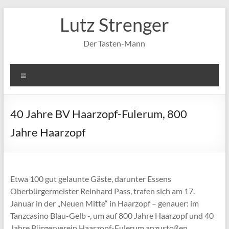
Zum
Lutz Strenger
Inhalt
springen
Der Tasten-Mann
Menü
40 Jahre BV Haarzopf-Fulerum, 800
Jahre Haarzopf
Etwa 100 gut gelaunte Gäste, darunter Essens
Oberbürgermeister Reinhard Pass, trafen sich am 17.
Januar in der „Neuen Mitte“ in Haarzopf – genauer: im
Tanzcasino Blau-Gelb -, um auf 800 Jahre Haarzopf und 40
Jahre Bürgerverein Haarzopf-Fulerum anzustoßen.